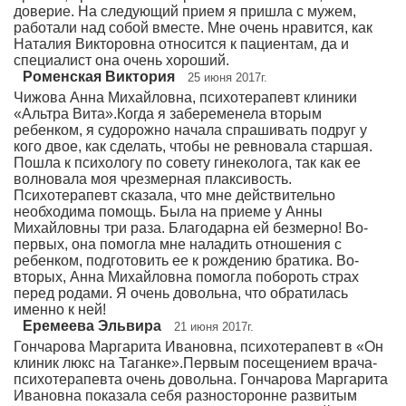
доверие. На следующий прием я пришла с мужем,
работали над собой вместе. Мне очень нравится, как
Наталия Викторовна относится к пациентам, да и
специалист она очень хороший.
Роменская Виктория
25 июня 2017г.
Чижова Анна Михайловна, психотерапевт клиники
«Альтра Вита».Когда я забеременела вторым
ребенком, я судорожно начала спрашивать подруг у
кого двое, как сделать, чтобы не ревновала старшая.
Пошла к психологу по совету гинеколога, так как ее
волновала моя чрезмерная плаксивость.
Психотерапевт сказала, что мне действительно
необходима помощь. Была на приеме у Анны
Михайловны три раза. Благодарна ей безмерно! Во-
первых, она помогла мне наладить отношения с
ребенком, подготовить ее к рождению братика. Во-
вторых, Анна Михайловна помогла побороть страх
перед родами. Я очень довольна, что обратилась
именно к ней!
Еремеева Эльвира
21 июня 2017г.
Гончарова Маргарита Ивановна, психотерапевт в «Он
клиник люкс на Таганке».Первым посещением врача-
психотерапевта очень довольна. Гончарова Маргарита
Ивановна показала себя разносторонне развитым