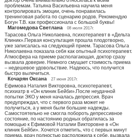
доктор очень внимательно относилась к моим
проблемам. Татьяна Васильевна научила меня
контролировать эмоции, очень понравилась
тренинговая работа по сценарию родов. Рекомендую
Богун Т.В. как профессионала с большой буквы!
Магомедова Светлана
08 июля 2017г.
Тарасова Ольга Николаевна, психотерапевт в «Дельта
Клиник».Первая консультация прошла плодотворно,
уже записалась на следующий прием. Тарасова Ольга
Николаевна показала себя как опытный психотерапевт.
Атмосфера на приеме располагающая, доктор сразу
вызвала доверие. Немного смущает стоимость приема
– недешевое удовольствие. Надеюсь, что получится
быстро вылечиться.
Кочарян Оксана
27 июня 2017г.
Ефимова Наталия Викторовна, психотерапевт,
психиатр в «Он клиник Бейби».После неудачной
попытки ЭКО у меня началась депрессия. Врач
предупреждал, что с первого раза может не
получиться, а у меня были большие надежды.
Самостоятельно не смогла побороть депрессивное
состояние, по настоянию родных обратилась за
помощью к Ефимовой Наталии Викторовне в «Он
клиник Бейби». Хочется отметить, что с первых минут
приема, врач полностью расположила к себе, вызвала