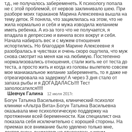
т.д., не получалось забеременеть. К психологу попала
не с этой проблемой, от нервов заклинивало шею. При
разборе моих тараканов Марина Алексеевна вышла на
тему деток. Я поняла, что зациклилась на этом, что не
жила нормально и себя и мужа изводила желанием
иметь ребенка. А из-за того что не получается, я
впадала в депрессию и винила всех вокруг и себя.
Начала набирать вес и с мужем отношения
испортились. Но благодаря Марине Алексеевне я
разобралась в чувствах и очень скоро ощутила, что муж
снова смотрит на меня как на любимую. Постепенно
нормализовались отношения, стали жить не от теста до
теста, а просто жить и когда из головы вылетело совсем
мое маниакальное желание забеременеть, то я даже не
отреагировала на задержку! А через 3 дня стало от
запаха рыбы и я ДОГАДАЛАСЬ!!!! Тест
заполосатился!!!!!
Шевчук Галина
12 июля 2017г.
Богун Татьяна Васильевна, клинический психолог
клиники «Альтра Вита».Богун Татьяна Васильевна
оказывала мне психологическую поддержку на
протяжении всей беременности. Как специалист она
показала себя исключительно с хорошей стороны. На
приемах все внимание было уделено только мне,