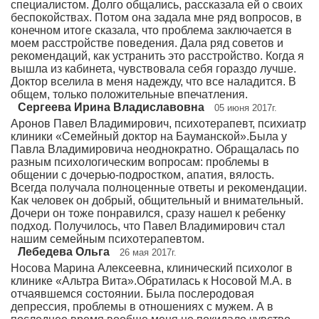
специалистом. Долго общались, рассказала ей о своих
беспокойствах. Потом она задала мне ряд вопросов, в
конечном итоге сказала, что проблема заключается в
моем расстройстве поведения. Дала ряд советов и
рекомендаций, как устранить это расстройство. Когда я
вышла из кабинета, чувствовала себя гораздо лучше.
Доктор вселила в меня надежду, что все наладится. В
общем, только положительные впечатления.
Сергеева Ирина Владиславовна
05 июня 2017г.
Аронов Павел Владимирович, психотерапевт, психиатр
клиники «Семейный доктор на Бауманской».Была у
Павла Владимировича неоднократно. Обращалась по
разным психологическим вопросам: проблемы в
общении с дочерью-подростком, апатия, вялость.
Всегда получала полноценные ответы и рекомендации.
Как человек он добрый, общительный и внимательный.
Дочери он тоже понравился, сразу нашел к ребенку
подход. Получилось, что Павел Владимирович стал
нашим семейным психотерапевтом.
Лебедева Ольга
26 мая 2017г.
Носова Марина Алексеевна, клинический психолог в
клинике «Альтра Вита».Обратилась к Носовой М.А. в
отчаявшемся состоянии. Была послеродовая
депрессия, проблемы в отношениях с мужем. А в