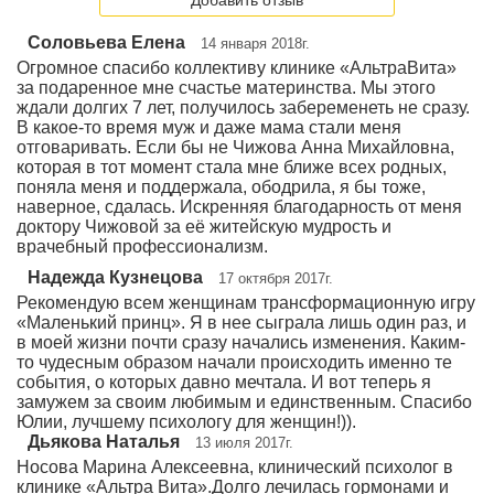
Добавить отзыв
Соловьева Елена
14 января 2018г.
Огромное спасибо коллективу клинике «АльтраВита»
за подаренное мне счастье материнства. Мы этого
ждали долгих 7 лет, получилось забеременеть не сразу.
В какое-то время муж и даже мама стали меня
отговаривать. Если бы не Чижова Анна Михайловна,
которая в тот момент стала мне ближе всех родных,
поняла меня и поддержала, ободрила, я бы тоже,
наверное, сдалась. Искренняя благодарность от меня
доктору Чижовой за её житейскую мудрость и
врачебный профессионализм.
Надежда Кузнецова
17 октября 2017г.
Рекомендую всем женщинам трансформационную игру
«Маленький принц». Я в нее сыграла лишь один раз, и
в моей жизни почти сразу начались изменения. Каким-
то чудесным образом начали происходить именно те
события, о которых давно мечтала. И вот теперь я
замужем за своим любимым и единственным. Спасибо
Юлии, лучшему психологу для женщин!)).
Дьякова Наталья
13 июля 2017г.
Носова Марина Алексеевна, клинический психолог в
клинике «Альтра Вита».Долго лечилась гормонами и