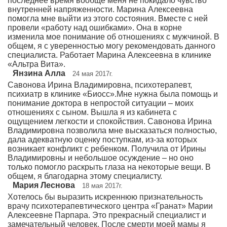
последнее время вообще меня не покидало чувство
внутренней напряженности. Марина Алексеевна
помогла мне выйти из этого состояния. Вместе с ней
провели «работу над ошибками». Она в корне
изменила мое понимание об отношениях с мужчиной. В
общем, я с уверенностью могу рекомендовать данного
специалиста. Работает Марина Алексеевна в клинике
«Альтра Вита».
Янзина Алла
24 мая 2017г.
Савонова Ирина Владимировна, психотерапевт,
психиатр в клинике «Биосс».Мне нужна была помощь и
понимание доктора в непростой ситуации – моих
отношениях с сыном. Вышла я из кабинета с
ощущением легкости и спокойствия. Савонова Ирина
Владимировна позволила мне высказаться полностью,
дала адекватную оценку поступкам, из-за которых
возникает конфликт с ребенком. Получила от Ирины
Владимировны и небольшое осуждение – но оно
только помогло раскрыть глаза на некоторые вещи. В
общем, я благодарна этому специалисту.
Мария Леснова
18 мая 2017г.
Хотелось бы выразить искреннюю признательность
врачу психотерапевтического центра «Гранат» Марии
Алексеевне Парпара. Это прекрасный специалист и
замечательный человек. После смерти моей мамы я